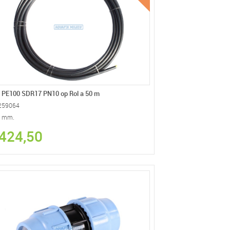
 PE100 SDR17 PN10 op Rol a 50 m
259064
5 mm.
 424,50