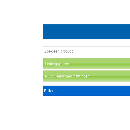
Leidingsystemen
PE drukleidingen & fittingen
Filter