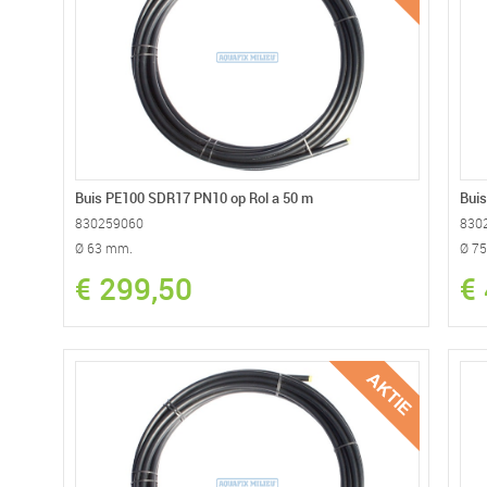
Buis PE100 SDR17 PN10 op Rol a 50 m
Buis
830259060
830
Ø 63 mm.
Ø 7
€ 299,50
€