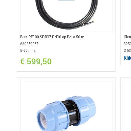
Buis PE100 SDR17 PN10 op Rol a 50 m
Klem
830259067
825
Ø 90 mm.
Ø 6
Kli
€ 599,50