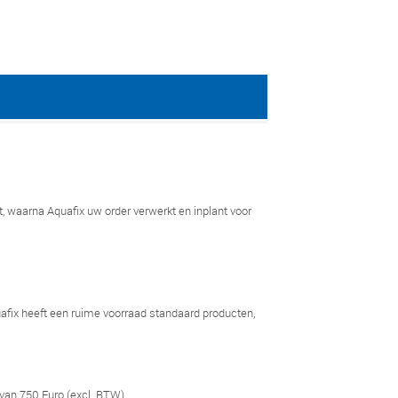
t, waarna Aquafix uw order verwerkt en inplant voor
afix heeft een ruime voorraad standaard producten,
.
van 750 Euro (excl. BTW).