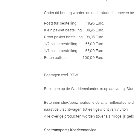
Onder dit bedrag worden de onderstaande tarieven be
Poststuk bestelling
19,95 Euro.
Klein pakket bestelling
39,95 Euro.
Groot pakket bestelling
39,95 Euro.
1/2 pallet bestelling
55,00 Euro.
1/1 pallet bestelling
65,00 Euro.
Beton putten
100,00 Euro.
Bedragen excl. BTW.
Bezorgen op de Waddeneilanden is op aanvraag. Stand
Betonnen olie-/benzineafscheiders, lamellenafscheid
naast de vrachtwagen, tot een gewicht van 7,5 ton.
Alle overige producten worden zover als mogelijk gelo
Sneltransport / Koeriersservice