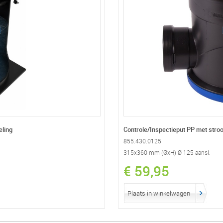
eling
Controle/Inspectieput PP met stro
855.430.0125
315x360 mm (ØxH) Ø 125 aansl.
€ 59,95
Plaats in winkelwagen