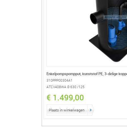
Enkelpompspompput, kunststof PE, 3-delige kopp
310PPP00304A1
ATCV408WA Ø 630 /125
€ 1.499,00
Plaats in winkelwagen