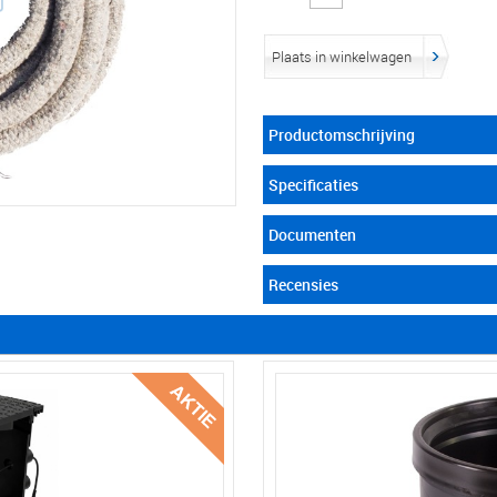
Plaats in winkelwagen
Productomschrijving
Specificaties
Documenten
Recensies